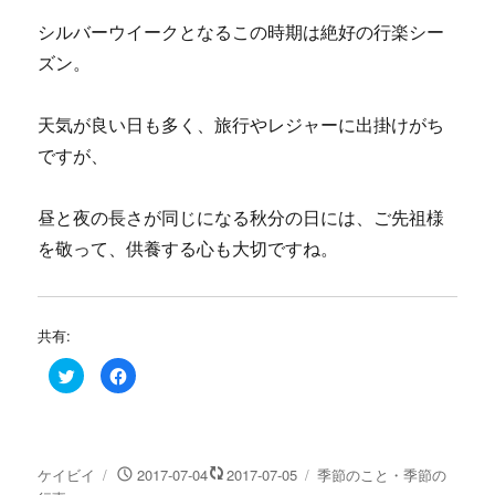
シルバーウイークとなるこの時期は絶好の行楽シー
ズン。
天気が良い日も多く、旅行やレジャーに出掛けがち
ですが、
昼と夜の長さが同じになる秋分の日には、ご先祖様
を敬って、供養する心も大切ですね。
共有:
ク
F
リ
a
ッ
c
ク
e
し
b
て
o
T
o
w
k
投
投
カ
ケイビイ
2017-07-04
2017-07-05
季節のこと・季節の
i
で
t
共