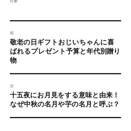
稿
稿
テ
行事
t
有
e
す
者
日:
ゴ
r
る
リ
で
に
共
は
ー
有
ク
(
リ
投
新
ッ
し
ク
前
い
し
稿
ウ
て
敬老の日ギフトおじいちゃんに喜
過
ィ
く
ン
だ
ド
さ
ばれるプレゼント予算と年代別贈り
去
ナ
ウ
い
で
(
の
物
開
新
ビ
き
し
投
ま
い
す
ウ
)
ィ
稿:
ゲ
ン
ド
ウ
次
ー
で
開
十五夜にお月見をする意味と由来！
次
き
ま
シ
す
なぜ中秋の名月や芋の名月と呼ぶ？
の
)
投
ョ
稿:
ン