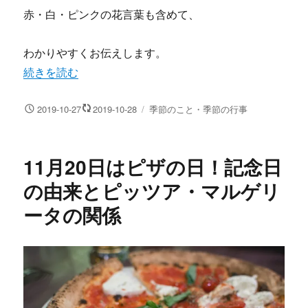
赤・白・ピンクの花言葉も含めて、
わかりやすくお伝えします。
“クリスマスにポインセチアを飾るのはなぜ？色別の花言葉
続きを読む
投
カ
2019-10-27
2019-10-28
季節のこと・季節の行事
稿
テ
日:
ゴ
リ
11月20日はピザの日！記念日
ー
の由来とピッツア・マルゲリ
ータの関係