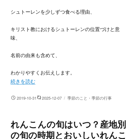
シュトーレンを少しずつ食べる理由、
キリスト教におけるシュトーレンの位置づけと意
味、
名前の由来も含めて、
わかりやすくお伝えします。
“シュトーレンとは？クリスマス時期に食べるのはなぜ？由
続きを読む
投
カ
2019-10-31
2025-12-07
季節のこと・季節の行事
稿
テ
日:
ゴ
リ
れんこんの旬はいつ？産地別
ー
の旬の時期とおいしいれんこ