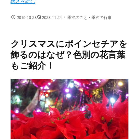
“クリスマスカラーの意味と由来！赤・緑・白・金にこめる
続きを読む
投
カ
2019-10-28
2023-11-24
季節のこと・季節の行事
稿
テ
日:
ゴ
リ
クリスマスにポインセチアを
ー
飾るのはなぜ？色別の花言葉
もご紹介！