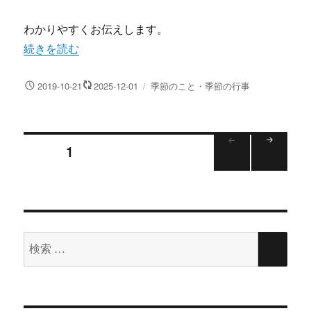
わかりやすくお伝えします。
“12月16日は電話創業の日！記念日の由来がわかる日本の
続きを読む
投
カ
2019-10-21
2025-12-01
季節のこと・季節の行事
稿
テ
日:
ゴ
リ
投
ー
ページ
1
次の
稿
ペー
ジ
ナ
検
ビ
検
索
索
ゲ
対
象: