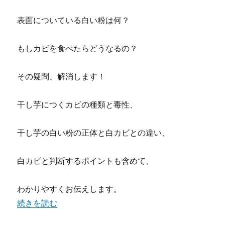
表面についている白い粉は何？
もしカビを食べたらどうなるの？
その疑問、解消します！
干し芋につくカビの種類と毒性、
干し芋の白い粉の正体と白カビとの違い、
白カビと判断するポイントも含めて、
わかりやすくお伝えします。
“干し芋のカビの見分け方を教えて！表面の白い粉は何？カ
続きを読む