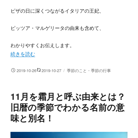
ピザの日に深くつながるイタリアの王妃、
ピッツア・マルゲリータの由来も含めて、
わかりやすくお伝えします。
“11月20日はピザの日！記念日の由来とピッツア・マルゲ
続きを読む
投
カ
2019-10-26
2019-10-27
季節のこと・季節の行事
稿
テ
日:
ゴ
リ
11月を霜月と呼ぶ由来とは？
ー
旧暦の季節でわかる名前の意
味と別名！