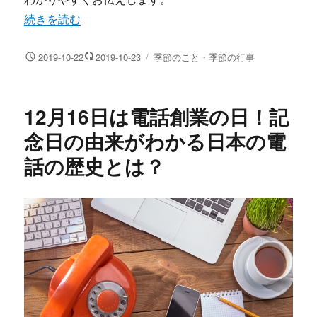
“クリスマスイブとクリスマスの違いは？意味と期間をわか
続きを読む
投
カ
2019-10-22
2019-10-23
季節のこと・季節の行事
稿
テ
日:
ゴ
リ
12月16日は電話創業の日！記
ー
念日の由来がわかる日本の電
話の歴史とは？