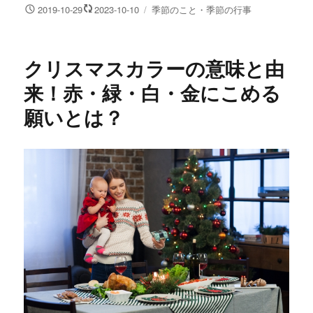
投
カ
2019-10-29
2023-10-10
季節のこと・季節の行事
稿
テ
日:
ゴ
リ
クリスマスカラーの意味と由
ー
来！赤・緑・白・金にこめる
願いとは？