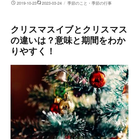
投
カ
2019-10-23
2023-03-24
季節のこと・季節の行事
稿
テ
日:
ゴ
リ
クリスマスイブとクリスマス
ー
の違いは？意味と期間をわか
りやすく！