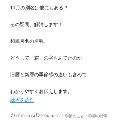
11月の別名は他にもある？
その疑問、解消します！
和風月名の名称、
どうして「霜」の字をあてたのか、
旧暦と新暦の季節感の違いも含めて、
わかりやすくお伝えします。
“11月を霜月と呼ぶ由来とは？旧暦の季節でわかる名前の意
続きを読む
投
カ
2019-10-24
2024-10-28
季節のこと・季節の行事
稿
テ
日:
ゴ