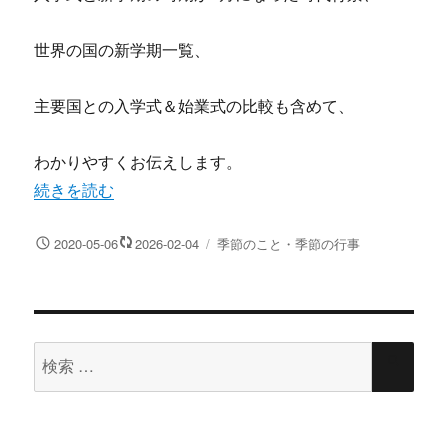
世界の国の新学期一覧、
主要国との入学式＆始業式の比較も含めて、
わかりやすくお伝えします。
“日本の学校が4月始まりになった理由は？海外の新学期は
続きを読む
投
カ
2020-05-06
2026-02-04
季節のこと・季節の行事
稿
テ
日:
ゴ
リ
ー
検
検
索
索
対
象: