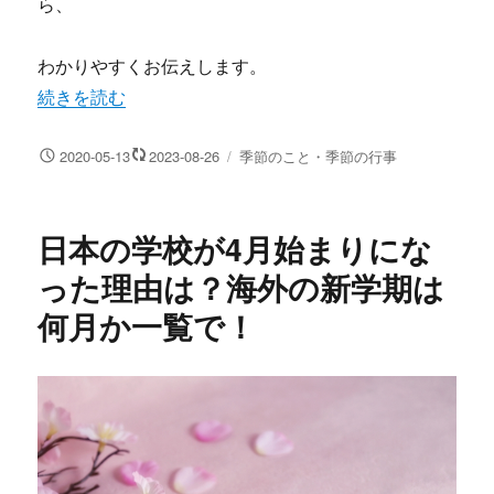
ら、
わかりやすくお伝えします。
“暑中見舞いのメッセージや一言に50の例文！ビジネス向け
続きを読む
投
カ
2020-05-13
2023-08-26
季節のこと・季節の行事
稿
テ
日:
ゴ
リ
日本の学校が4月始まりにな
ー
った理由は？海外の新学期は
何月か一覧で！