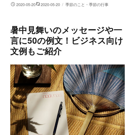
投
カ
2020-05-20
2020-05-20
季節のこと・季節の行事
稿
テ
日:
ゴ
リ
暑中見舞いのメッセージや一
ー
言に50の例文！ビジネス向け
文例もご紹介