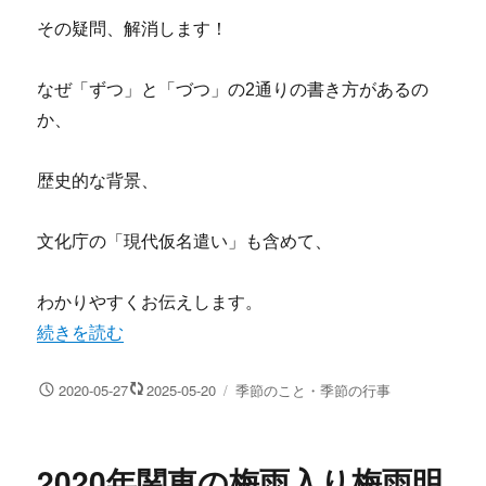
その疑問、解消します！
なぜ「ずつ」と「づつ」の2通りの書き方があるの
か、
歴史的な背景、
文化庁の「現代仮名遣い」も含めて、
わかりやすくお伝えします。
“「ずつ」と「づつ」正しいのはどっち？違いと使い分けの
続きを読む
投
カ
2020-05-27
2025-05-20
季節のこと・季節の行事
稿
テ
日:
ゴ
リ
2020年関東の梅雨入り梅雨明
ー