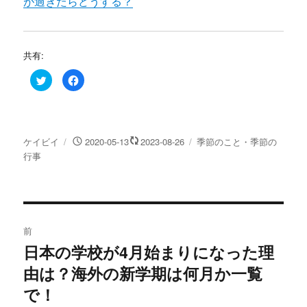
が過ぎたらどうする？
共有:
ク
F
リ
a
ッ
c
ク
e
し
b
て
o
T
o
w
k
投
投
カ
ケイビイ
2020-05-13
2023-08-26
季節のこと・季節の
i
で
t
共
稿
稿
テ
行事
t
有
e
す
者
日:
ゴ
r
る
リ
で
に
共
は
ー
有
ク
(
リ
投
新
ッ
し
ク
前
い
し
稿
ウ
て
日本の学校が4月始まりになった理
過
ィ
く
ン
だ
ド
さ
由は？海外の新学期は何月か一覧
去
ナ
ウ
い
で
(
の
で！
開
新
ビ
き
し