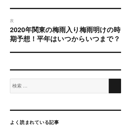
投
ま
い
す
ウ
)
ィ
稿:
ゲ
ン
ド
ウ
次
ー
で
開
2020年関東の梅雨入り梅雨明けの時
次
き
ま
シ
す
期予想！平年はいつからいつまで？
の
)
投
ョ
稿:
ン
検
検
索
索
対
象:
よく読まれている記事