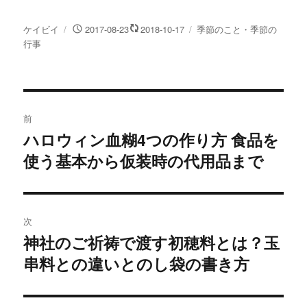
て
o
T
o
w
k
投
投
カ
ケイビイ
2017-08-23
2018-10-17
季節のこと・季節の
i
で
t
共
稿
稿
テ
行事
t
有
e
す
者
日:
ゴ
r
る
リ
で
に
共
は
ー
有
ク
(
リ
投
新
ッ
し
ク
前
い
し
稿
ウ
て
ハロウィン血糊4つの作り方 食品を
過
ィ
く
ン
だ
ド
さ
使う基本から仮装時の代用品まで
去
ナ
ウ
い
で
(
の
開
新
ビ
き
し
投
ま
い
す
ウ
)
ィ
稿:
ゲ
次
ン
ド
神社のご祈祷で渡す初穂料とは？玉
ウ
次
ー
で
開
串料との違いとのし袋の書き方
の
き
ま
シ
投
す
)
稿:
ョ