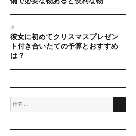
備で必要な物あると便利な物
ナ
ン
だ
ド
さ
の
ウ
い
で
(
ビ
開
新
投
き
し
ま
い
稿:
ゲ
す
ウ
次
)
ィ
ン
彼女に初めてクリスマスプレゼン
次
ド
ー
ウ
ト付き合いたての予算とおすすめ
の
で
開
シ
き
投
は？
ま
す
稿:
)
ョ
ン
検
検
索
索
対
象: