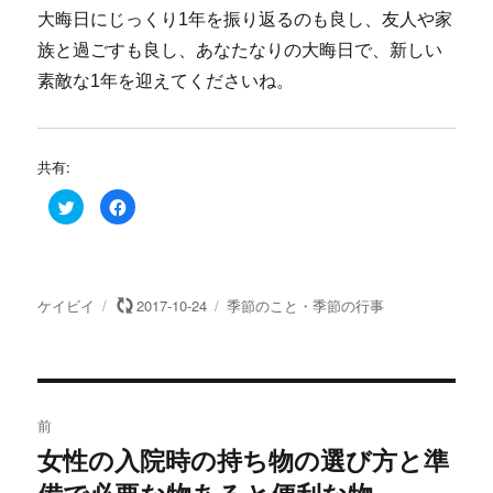
大晦日にじっくり1年を振り返るのも良し、友人や家
族と過ごすも良し、あなたなりの大晦日で、新しい
素敵な1年を迎えてくださいね。
共有:
ク
F
リ
a
ッ
c
ク
e
し
b
て
o
T
o
w
k
投
投
カ
ケイビイ
2017-10-24
季節のこと・季節の行事
i
で
t
共
稿
稿
テ
t
有
e
す
者
日:
ゴ
r
る
リ
で
に
共
は
投
ー
有
ク
(
リ
前
新
ッ
し
ク
稿
女性の入院時の持ち物の選び方と準
い
し
過
ウ
て
ィ
く
去