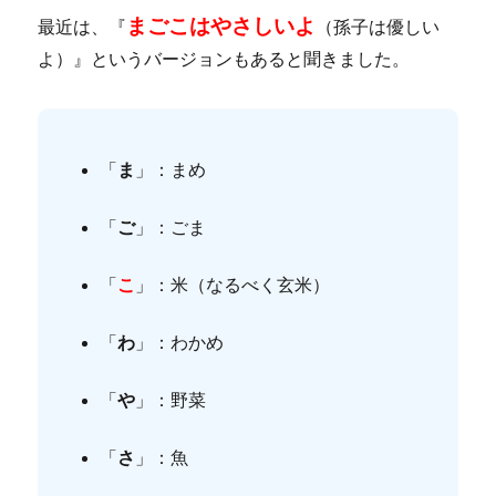
まごこはやさしいよ
最近は、『
（孫子は優しい
よ）』というバージョンもあると聞きました。
「
ま
」：まめ
「
ご
」：ごま
「
こ
」：米（なるべく玄米）
「
わ
」：わかめ
「
や
」：野菜
「
さ
」：魚