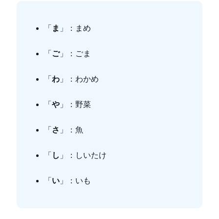
「
ま
」：まめ
「
ご
」：ごま
「
わ
」：わかめ
「
や
」：野菜
「
さ
」：魚
「
し
」：しいたけ
「
い
」：いも