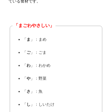
ている食材です。
「まごわやさしい」
「
ま
」：まめ
「
ご
」：ごま
「
わ
」：わかめ
「
や
」：野菜
「
さ
」：魚
「
し
」：しいたけ