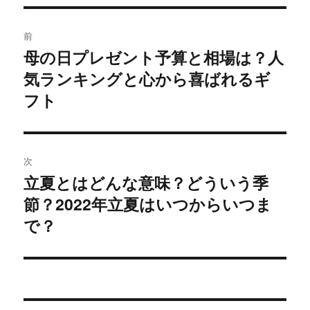
ー
有
ク
(
リ
投
新
ッ
し
ク
前
い
し
稿
ウ
て
母の日プレゼント予算と相場は？人
過
ィ
く
ン
だ
ド
さ
気ランキングと心から喜ばれるギ
去
ナ
ウ
い
で
(
の
フト
開
新
ビ
き
し
投
ま
い
す
ウ
)
ィ
稿:
ゲ
ン
ド
ウ
次
ー
で
開
立夏とはどんな意味？どういう季
次
き
ま
シ
す
節？2022年立夏はいつからいつま
の
)
投
で？
ョ
稿:
ン