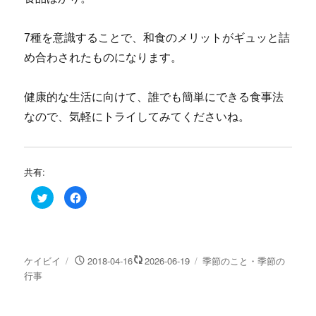
7種を意識することで、和食のメリットがギュッと詰
め合わされたものになります。
健康的な生活に向けて、誰でも簡単にできる食事法
なので、気軽にトライしてみてくださいね。
共有:
ク
F
リ
a
ッ
c
ク
e
し
b
て
o
T
o
w
k
投
投
カ
ケイビイ
2018-04-16
2026-06-19
季節のこと・季節の
i
で
t
共
稿
稿
テ
行事
t
有
e
す
者
日:
ゴ
r
る
リ
で
に
共
は