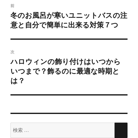
(
リ
前
新
ッ
し
ク
稿
冬のお風呂が寒いユニットバスの注
い
し
過
ウ
て
ィ
く
意と自分で簡単に出来る対策７つ
去
ナ
ン
だ
ド
さ
の
ウ
い
で
(
ビ
開
新
投
き
し
ま
い
稿:
ゲ
す
ウ
次
)
ィ
ン
ハロウィンの飾り付けはいつから
次
ド
ー
ウ
いつまで？飾るのに最適な時期と
の
で
開
シ
き
投
は？
ま
す
稿:
)
ョ
ン
検
検
索