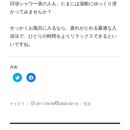
日頃シャワー派の人も、たまには湯船にゆっくり浸
かってみませんか？
せっかくお風呂に入るなら、疲れがとれる最適な入
浴法で、ひとりの時間をよりリラックスできるとい
いですね。
共有:
ク
F
リ
a
ッ
c
ク
e
し
b
て
o
T
o
w
k
投
投
カ
ケイビイ
2017-09-09
2020-02-10
生活
i
で
t
共
稿
稿
テ
t
有
e
す
者
日:
ゴ
r
る
リ
で
に
共
は
投
ー
有
ク