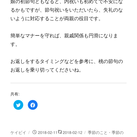
娘の初節句ともなると、内祝いも初めてで不安にな
るかもですが、節句祝いをいただいたら、失礼のな
いように対応することが両親の役目です。
簡単なマナーを守れば、親戚関係も円滑になりま
す。
お返しをするタイミングなどを参考に、桃の節句の
お返しを乗り切ってくださいね。
共有:
ク
F
リ
a
ッ
c
ク
e
し
b
て
o
T
o
w
k
投
投
カ
ケイビイ
2018-02-11
2018-02-12
季節のこと・季節の
i
で
t
共