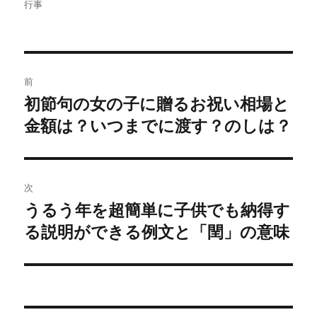
稿
稿
テ
行事
t
有
e
す
者
日:
ゴ
r
る
リ
で
に
共
は
ー
有
ク
(
リ
投
新
ッ
し
ク
前
い
し
稿
ウ
て
初節句の女の子に贈るお祝い相場と
過
ィ
く
ン
だ
ド
さ
金額は？いつまでに渡す？のしは？
去
ナ
ウ
い
で
(
の
開
新
ビ
き
し
投
ま
い
す
ウ
)
ィ
稿:
ゲ
次
ン
ド
うるう年を超簡単に子供でも納得す
ウ
次
ー
で
開
る説明ができる例文と「閏」の意味
の
き
ま
シ
投
す
)
稿:
ョ
ン