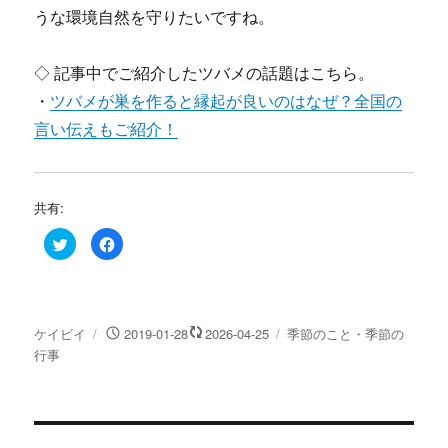
うな環境自然を守りたいですね。
◇ 記事中でご紹介したツバメの話題はこちら。
・
ツバメが巣を作ると縁起が良いのはなぜ？全国の
言い伝えもご紹介！
共有:
ク
F
リ
a
ッ
c
ク
e
し
b
て
o
T
o
w
k
投
投
カ
ケイビイ
2019-01-28
2026-04-25
季節のこと・季節の
i
で
t
共
稿
稿
テ
行事
t
有
e
す
者
日:
ゴ
r
る
リ
で
に
共
は
ー
有
ク
(
リ
投
新
ッ