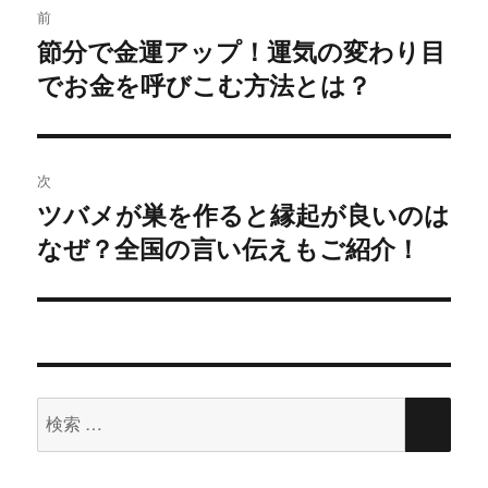
し
ク
前
い
し
稿
ウ
て
節分で金運アップ！運気の変わり目
過
ィ
く
ン
だ
ド
さ
でお金を呼びこむ方法とは？
去
ナ
ウ
い
で
(
の
開
新
ビ
き
し
投
ま
い
す
ウ
)
ィ
稿:
ゲ
次
ン
ド
ツバメが巣を作ると縁起が良いのは
ウ
次
ー
で
開
なぜ？全国の言い伝えもご紹介！
の
き
ま
シ
投
す
)
稿:
ョ
ン
検
検
索
索
対