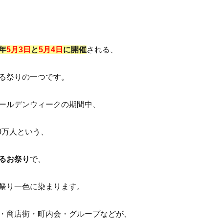
年
5月3日
と
5月4日
に開催
される、
る祭りの一つです。
ールデンウィークの期間中、
00万人という、
るお祭り
で、
祭り一色に染まります。
・商店街・町内会・グループなどが、