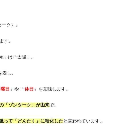
ターク）』
ます。
zon」は「太陽」、
を表し、
日曜日
」や 「
休日
」を意味します。
の「ゾンターク」が由来
で、
訛って「どんたく」に転化した
と言われています。