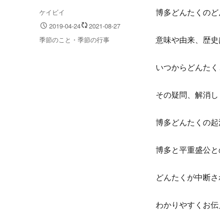
投
ケイビイ
博多どんたくのど
稿
投
2019-04-24
2021-08-27
者
稿
カ
季節のこと・季節の行事
意味や由来、歴史
日:
テ
ゴ
いつからどんたく
リ
ー
その疑問、解消し
博多どんたくの起
博多と平重盛公と
どんたくが中断さ
わかりやすくお伝