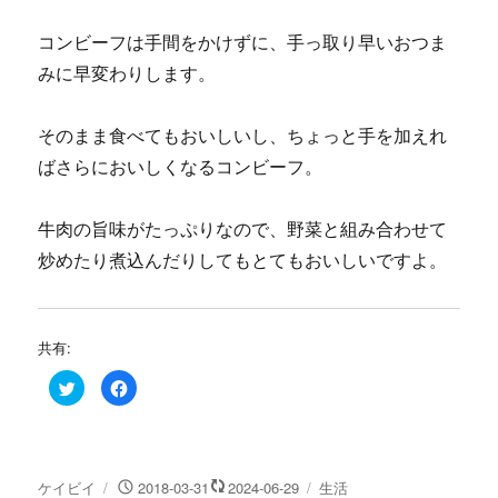
コンビーフは手間をかけずに、手っ取り早いおつま
みに早変わりします。
そのまま食べてもおいしいし、ちょっと手を加えれ
ばさらにおいしくなるコンビーフ。
牛肉の旨味がたっぷりなので、野菜と組み合わせて
炒めたり煮込んだりしてもとてもおいしいですよ。
共有:
ク
F
リ
a
ッ
c
ク
e
し
b
て
o
T
o
w
k
投
投
カ
ケイビイ
2018-03-31
2024-06-29
生活
i
で