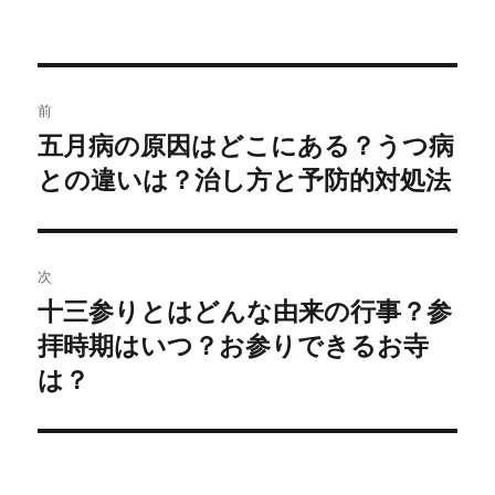
t
共
稿
稿
テ
t
有
e
す
者
日:
ゴ
r
る
リ
で
に
共
は
投
ー
有
ク
(
リ
前
新
ッ
し
ク
稿
五月病の原因はどこにある？うつ病
い
し
過
ウ
て
ィ
く
との違いは？治し方と予防的対処法
去
ナ
ン
だ
ド
さ
の
ウ
い
で
(
ビ
開
新
投
き
し
ま
い
稿:
ゲ
す
ウ
次
)
ィ
ン
十三参りとはどんな由来の行事？参
次
ド
ー
ウ
拝時期はいつ？お参りできるお寺
の
で
開
シ
き
投
は？
ま
す
稿:
)
ョ
ン