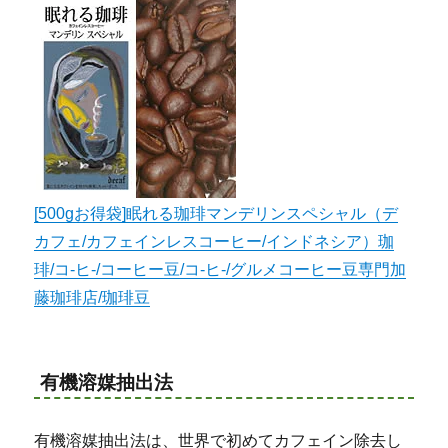
[500gお得袋]眠れる珈琲マンデリンスペシャル（デ
カフェ/カフェインレスコーヒー/インドネシア）珈
琲/コ-ヒ-/コーヒー豆/コ-ヒ-/グルメコーヒー豆専門加
藤珈琲店/珈琲豆
有機溶媒抽出法
有機溶媒抽出法は、世界で初めてカフェイン除去し