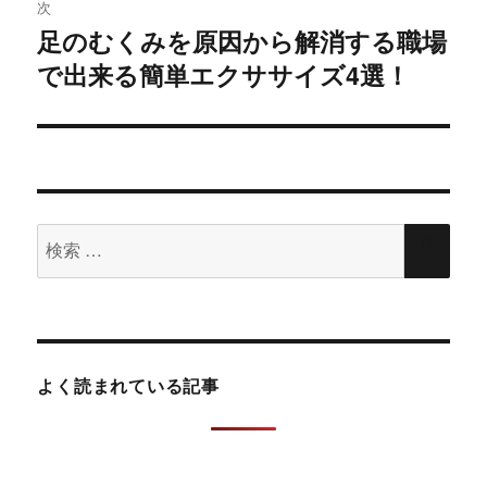
次
ド
ー
ウ
足のむくみを原因から解消する職場
で
次
開
シ
き
で出来る簡単エクササイズ4選！
の
ま
す
投
)
ョ
稿:
ン
検
検
索
索
対
象:
よく読まれている記事