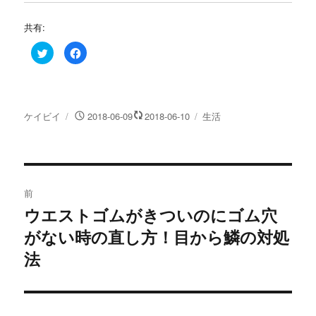
共有:
ク
F
リ
a
ッ
c
ク
e
し
b
て
o
T
o
w
k
投
投
カ
ケイビイ
2018-06-09
2018-06-10
生活
i
で
t
共
稿
稿
テ
t
有
e
す
者
日:
ゴ
r
る
リ
で
に
共
は
投
ー
有
ク
(
リ
前
新
ッ
し
ク
稿
ウエストゴムがきついのにゴム穴
い
し
過
ウ
て
ィ
く
がない時の直し方！目から鱗の対処
去
ナ
ン
だ
ド
さ
の
法
ウ
い
で
(
ビ
開
新
投
き
し
ま
い
稿:
ゲ
す
ウ
)
ィ
ン