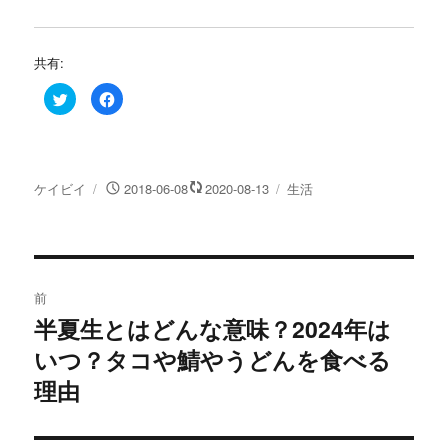
共有:
ク
F
リ
a
ッ
c
ク
e
し
b
て
o
T
o
w
k
投
投
カ
ケイビイ
2018-06-08
2020-08-13
生活
i
で
t
共
稿
稿
テ
t
有
e
す
者
日:
ゴ
r
る
リ
で
に
共
は
投
ー
有
ク
(
リ
前
新
ッ
し
ク
稿
半夏生とはどんな意味？2024年は
い
し
過
ウ
て
ィ
く
いつ？タコや鯖やうどんを食べる
去
ナ
ン
だ
ド
さ
の
理由
ウ
い
で
(
ビ
開
新
投
き
し
ま
い
稿:
ゲ
す
ウ