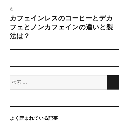
)
ィ
ン
次
ド
ー
ウ
カフェインレスのコーヒーとデカ
で
次
開
シ
き
フェとノンカフェインの違いと製
の
ま
す
投
法は？
)
ョ
稿:
ン
検
検
索
索
対
象:
よく読まれている記事