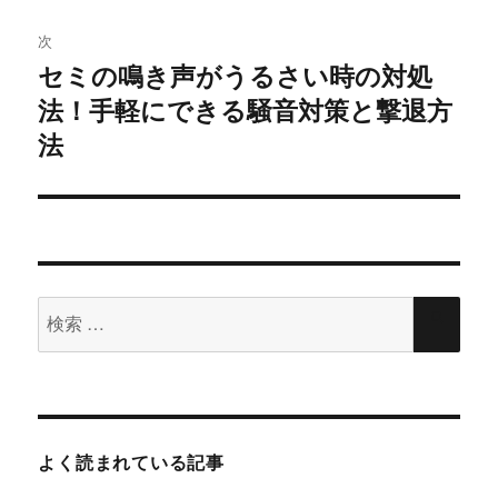
ゲ
す
ウ
)
ィ
ン
次
ド
ー
ウ
セミの鳴き声がうるさい時の対処
で
次
開
シ
き
法！手軽にできる騒音対策と撃退方
の
ま
す
投
法
)
ョ
稿:
ン
検
検
索
索
対
象:
よく読まれている記事