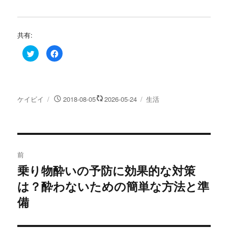
共有:
ク
F
リ
a
ッ
c
ク
e
し
b
て
o
T
o
w
k
投
投
カ
ケイビイ
2018-08-05
2026-05-24
生活
i
で
t
共
稿
稿
テ
t
有
e
す
者
日:
ゴ
r
る
リ
で
に
共
は
投
ー
有
ク
(
リ
前
新
ッ
し
ク
稿
乗り物酔いの予防に効果的な対策
い
し
過
ウ
て
ィ
く
は？酔わないための簡単な方法と準
去
ナ
ン
だ
ド
さ
の
備
ウ
い
で
(
ビ
開
新
投
き
し
ま
い
稿: