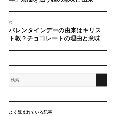
ナ
ド
さ
の
ウ
い
で
(
ビ
開
新
投
き
し
ま
い
稿:
ゲ
す
ウ
次
)
ィ
ン
バレンタインデーの由来はキリス
次
ド
ー
ウ
ト教？チョコレートの理由と意味
の
で
開
シ
き
投
ま
す
稿:
)
ョ
ン
検
検
索
索
対
象:
よく読まれている記事