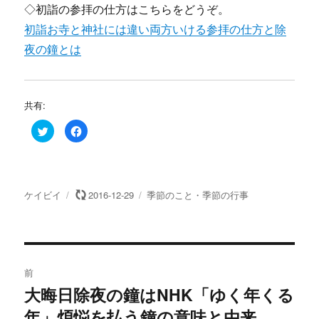
◇初詣の参拝の仕方はこちらをどうぞ。
初詣お寺と神社には違い両方いける参拝の仕方と除
夜の鐘とは
共有:
ク
F
リ
a
ッ
c
ク
e
し
b
て
o
T
o
w
k
投
投
カ
ケイビイ
2016-12-29
季節のこと・季節の行事
i
で
t
共
稿
稿
テ
t
有
e
す
者
日:
ゴ
r
る
リ
で
に
共
は
投
ー
有
ク
(
リ
前
新
ッ
し
ク
稿
大晦日除夜の鐘はNHK「ゆく年くる
い
し
過
ウ
て
ィ
く
年」煩悩を払う鐘の意味と由来
去
ン
だ