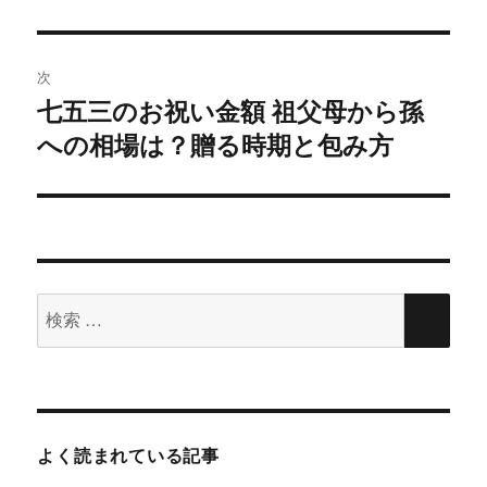
の
開
新
ビ
き
し
投
ま
い
す
ウ
)
ィ
稿:
ゲ
次
ン
ド
七五三のお祝い金額 祖父母から孫
ウ
次
ー
で
開
への相場は？贈る時期と包み方
の
き
ま
シ
投
す
)
稿:
ョ
ン
検
検
索
索
対
象:
よく読まれている記事