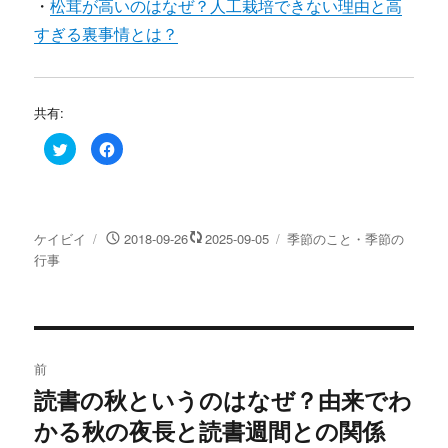
・
松茸が高いのはなぜ？人工栽培できない理由と高
すぎる裏事情とは？
共有:
ク
F
リ
a
ッ
c
ク
e
し
b
て
o
T
o
w
k
投
投
カ
ケイビイ
2018-09-26
2025-09-05
季節のこと・季節の
i
で
t
共
稿
稿
テ
行事
t
有
e
す
者
日:
ゴ
r
る
リ
で
に
共
は
ー
有
ク
(
リ
投
新
ッ
し
ク
前
い
し
稿
ウ
て
読書の秋というのはなぜ？由来でわ
過
ィ
く
ン
だ
ド
さ
かる秋の夜長と読書週間との関係
去
ナ
ウ
い
で
(