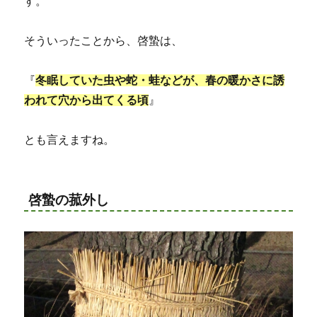
す。
そういったことから、啓蟄は、
『
冬眠していた虫や蛇・蛙などが、春の暖かさに誘
われて穴から出てくる頃
』
とも言えますね。
啓蟄の菰外し