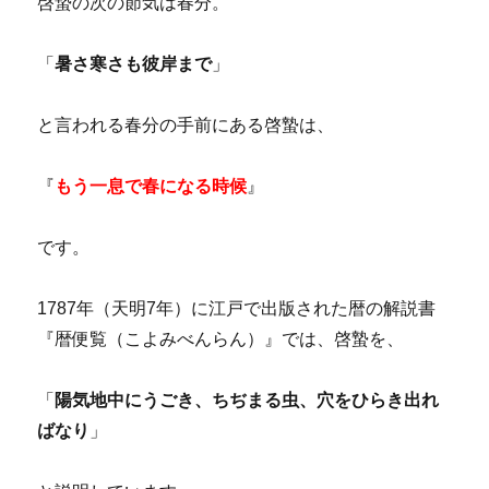
啓蟄の次の節気は春分。
「
暑さ寒さも彼岸まで
」
と言われる春分の手前にある啓蟄は、
『
もう一息で春になる時候
』
です。
1787年（天明7年）に江戸で出版された暦の解説書
『暦便覧（こよみべんらん）』では、啓蟄を、
「
陽気地中にうごき、ちぢまる虫、穴をひらき出れ
ばなり
」