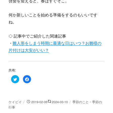
啓蟄を迎えると、春はすぐそこ。
何か新しいことを始める準備をするのもいいです
ね。
◇ 記事中でご紹介した関連記事
・
雛人形をしまう時期に最適な日はいつ？お雛様の
片付けは大安がいい？
共有:
ク
F
リ
a
ッ
c
ク
e
し
b
て
o
T
o
w
k
投
投
カ
ケイビイ
2019-02-06
2024-03-10
季節のこと・季節の
i
で
t
共
稿
稿
テ
行事
t
有
e
す
者
日:
ゴ