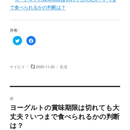
で食べられるかの判断は？
共有:
ク
F
リ
a
ッ
c
ク
e
し
b
て
o
T
o
w
k
投
投
カ
ケイビイ
2020-11-20
生活
i
で
t
共
稿
稿
テ
t
有
e
す
者
日:
ゴ
r
る
リ
で
に
共
は
投
ー
有
ク
(
リ
前
新
ッ
し
ク
稿
ヨーグルトの賞味期限は切れても大
い
し
過
ウ
て
ィ
く
丈夫？いつまで食べられるかの判断
去
ナ
ン
だ
ド
さ
の
は？
ウ
い
で
(
ビ