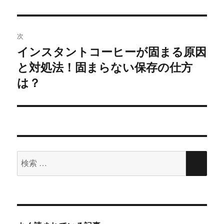
開
新
投
き
し
ま
い
稿:
ゲ
す
ウ
)
ィ
ン
次
ド
ー
ウ
インスタントコーヒーが固まる原因
で
次
開
シ
き
と対処法！固まらない保存の仕方
の
ま
す
投
は？
)
ョ
稿:
ン
検
検
索
索
対
象: