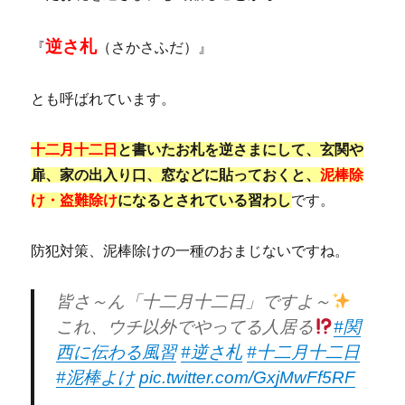
逆さ札
『
（さかさふだ）』
とも呼ばれています。
十二月十二日
と書いたお札を逆さまにして、玄関や
扉、家の出入り口、窓などに貼っておくと、
泥棒除
け・盗難除け
になるとされている習わし
です。
防犯対策、泥棒除けの一種のおまじないですね。
皆さ～ん「十二月十二日」ですよ～
これ、ウチ以外でやってる人居る
#関
西に伝わる風習
#逆さ札
#十二月十二日
#泥棒よけ
pic.twitter.com/GxjMwFf5RF