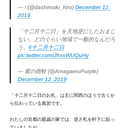
— ! (@dashimaki_hiro)
December 12,
2019
「十二月十二日」を天地逆にしたおまじ
ない。どのぐらい地域で一般的なんだろ
う。
#十二月十二日
pic.twitter.com/JhxxWUQuHy
— 紫の雨蛙 (@AmagaeruPurple)
December 12, 2019
「十二月十二日のお札」は主に関西のほうで古くか
ら伝わっている風習です。
わたしの京都の親戚の家では、逆さ札を軒下に貼っ
ていましたが、