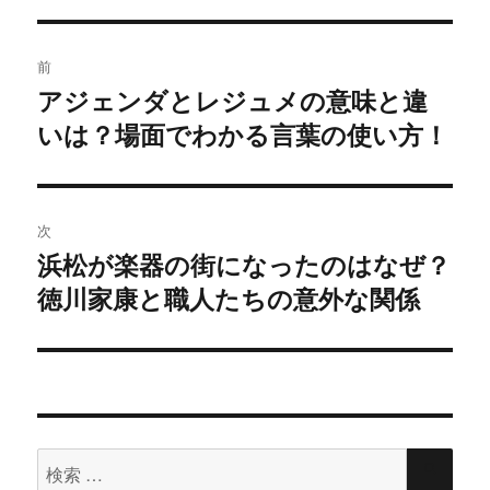
共
は
ー
有
ク
(
リ
投
新
ッ
し
ク
前
い
し
稿
ウ
て
アジェンダとレジュメの意味と違
過
ィ
く
ン
だ
ド
さ
いは？場面でわかる言葉の使い方！
去
ナ
ウ
い
で
(
の
開
新
ビ
き
し
投
ま
い
す
ウ
)
ィ
稿:
ゲ
次
ン
ド
浜松が楽器の街になったのはなぜ？
ウ
次
ー
で
開
徳川家康と職人たちの意外な関係
の
き
ま
シ
投
す
)
稿:
ョ
ン
検
検