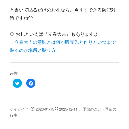
と書いて貼るだけのお札なら、今すぐできる防犯対
策ですね^^
◇ お札といえば『立春大吉』もありますよ。
・
立春大吉の意味とは何か販売先と作り方いつまで
貼るのか場所と貼り方
共有:
ク
F
リ
a
ッ
c
ク
e
し
b
て
o
T
o
w
k
投
投
カ
ケイビイ
2020-01-15
2025-12-11
季節のこと・季節の
i
で
t
共
稿
稿
テ
行事
t
有
e
す
者
日:
ゴ
r
る
リ
で
に