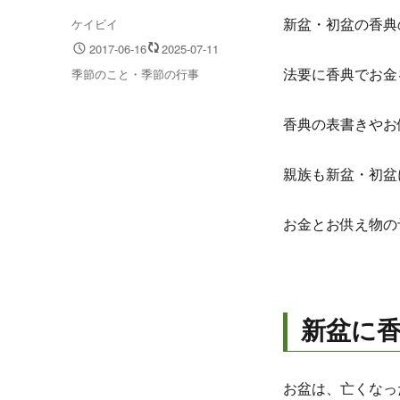
投
ケイビイ
新盆・初盆の香典
稿
投
2017-06-16
2025-07-11
者
稿
カ
季節のこと・季節の行事
法要に香典でお金
日:
テ
ゴ
香典の表書きやお
リ
ー
親族も新盆・初盆
お金とお供え物の
新盆に
お盆は、亡くなっ