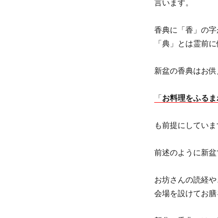
言います。
香典に「香」の字
「典」とは霊前に
新盆の香典はお供
「
お料理をふるま
も前提にしていま
前述のように新盆
お坊さんの読経や
会場を設けてお膳